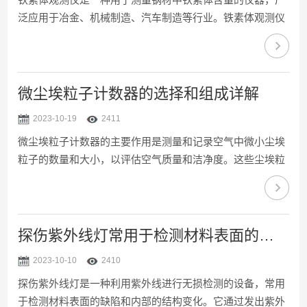
泛应用于冶金、机械制造、汽车制造等行业。铁素体观测仪
测量步骤:1.准备工作:先，需要确保观测仪处于良好的工作状
态，包括电池电量充足、仪器清洁等。同时，还需要准备好
待测的钢材样品，确保其表面无油污、锈蚀等杂质。2.安装
试样:将待测的钢材样品安装在观测仪的测试台上，确保样品
微尘埃粒子计数器的选择和组成详解
与测试台接触良好，以保证测量结果的准确性。3.开启仪器:
2023-10-19
2411
按下观测仪的开机键，启动仪器。在仪器启动过程中，需要
微尘埃粒子计数器的主要作用是测量和记录空气中微小尘埃
等待一-段时间，以确保仪器进入正常工作状态。4.调...
粒子的数量和大小，以评估空气质量和洁净度。这些尘埃粒
子可能对健康产生不良影响，因此对其数量和大小进行准确
的监测和控制是十分必要的。用于测量和记录微小尘埃粒子
的数量和大小的设备,还可以用于科学研究、工业生产、环境
保护等领域，例如在制药、生物、化学、食品等行业中，需
探伤紫外线灯常用于检测材料表面的缺陷
要对生产环境中的尘埃粒子数量和大小进行严格控制，以确
2023-10-10
2410
保产品的质量和安全性。微尘埃粒子计数器主要由以下几个
探伤紫外线灯是一种利用紫外线进行无损检测的设备，常用
部分组成：1.采样系统：采样系统是粒子计数器的核心组成
于检测材料表面的缺陷和内部的结构变化。它通过发出紫外
部分，它...