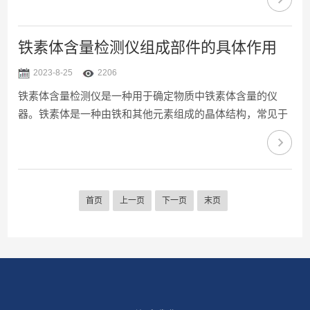
生，成为了优化材料质量控制的关键工具。铁素体检测仪是
一种用于定量分析材料中铁素体含量的仪器。它基于特定的
测量原理，能够快速、准确地确定样品中铁素体的比例。通
铁素体含量检测仪组成部件的具体作用
过测量样品的磁性或磁敏感参数，检测仪可以区分出铁素体
2023-8-25
2206
和非铁素体相，并计算出铁素体的含量百分比。这使得科研
铁素体含量检测仪是一种用于确定物质中铁素体含量的仪
人员和工程师能够定量评估材料的晶体结构，并根据检测结
器。铁素体是一种由铁和其他元素组成的晶体结构，常见于
果进行材料设计...
金属材料中。铁素体含量对于材料的性能和质量具有重要影
响，因此准确测量铁素体含量对于材料工程关重要。在材料
科学和工程领域具有广泛的应用。它可以用于质量控制，确
保生产过程中材料的铁素体含量符合规定要求。此外，它还
首页
上一页
下一页
末页
可以用于研究和开发新材料，帮助科学家们了解不同组织结
构对材料性能的影响，并进行优化设计。现代铁素体含量检
测仪利用的技术和方法来实现的测量。其中一种常用的方法
是磁法测量，通...