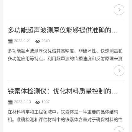
线光线，使被检测材料表面反射或透射出光线，然后通过接
收反射或透射的光线，分析出被检测材料表面的缺陷和内部
的结构变化。这种检测方法具有非破坏性、高灵敏度和高精
度等优点，被广泛应用于各种材料的检测领域。探伤紫外线
多功能超声波测厚仪能够提供准确的厚度测量数据
灯产品优缺点：优点：非破坏性：紫外线灯的检测方法不会
2023-9-21
2349
对被检测材料造成破坏，可以有效地保护材料的完整性和性
多功能超声波测厚仪凭借其高精度、非破坏性、快速测量和
能。高灵敏度：紫外线灯的检测方法具有很高的灵敏度，可
多功能应用等特点，利用超声波的传播速度和反射原理来测
以检测出微小...
量材料的厚度。在工程、制造、建筑等领域中发挥着重要的
作用。它可以实现对材料厚度的准确测量，并在质量控制、
故障检测、施工监测等方面提供有力的支持。多功能超声波
测厚仪工作步骤:1.发送超声波:超声波测厚仪通过探头向被测
铁素体检测仪：优化材料质量控制的关键工具
物体发送超声波信号。2.超声波传播和反射:超声波在被测物
2023-9-13
1997
体内部传播，并与物体表面和内表面之间的界面发生反射。
在材料科学和工程领域中，铁素体是一种重要的晶体结构
3.接收信号:探头接收被测物体反射回来的超声波信号。4...
相。准确检测和评估材料中的铁素体含量对于确保材料的性
能和质量关重要。为了满足这一需求，铁素体检测仪应运而