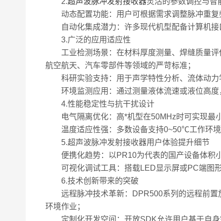
2.
超声波脉冲发射接收器
灵活的参数调控与智
动态配置功能：用户可根据需求调整脉冲重复频
自动化集成潜力：许多现代机型配备计算机接口
3.广泛的应用适应性
工业检测场景：在材料厚度测量、焊缝质量评估
航空航天、汽车零部件等领域的严苛标准；
科研实验支持：用于声学特性分析、流体动力学
环境监测应用：通过测量液体流速或液位高度，
4.性能稳定性与抗干扰设计
电气隔离优化：高*机型在50MHz时可实现最小
温度适应性强：多数设备支持0~50℃工作环境
5.超声波脉冲发射接收器用户体验提升细节
便携化趋势：以PR10为代表的国产设备体积小
可视化调试工具：搭载LED显示屏或PC端图形
6.技术创新带来的突破
远程脉冲技术革新：DPR500系列的远程前置
环境作业；
定制化开发空间：开放SDK允许用户基于自身