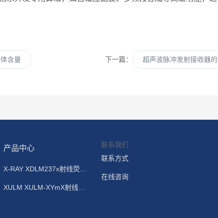
素体含量
下一篇：
超声波脉冲发射接收器的
联系我们
产品中心
联系方式
X-RAY XDLM237x射线荧光镀层测厚仪
在线咨询
XULM XULM-XYmX射线荧光镀层测厚仪