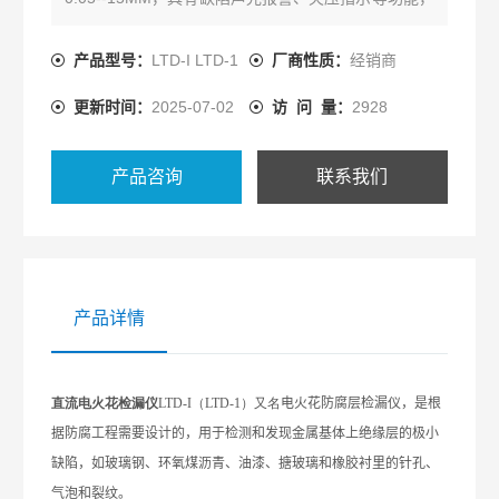
是检测防腐层质量的*仪器。
产品型号：
LTD-I LTD-1
厂商性质：
经销商
更新时间：
2025-07-02
访 问 量：
2928
产品咨询
联系我们
产品详情
直流电火花检漏仪
LTD-I（LTD-1）又名
电火花防腐层检漏仪，是根
据防腐工程需要设计的，用于检测和发现金属基体上绝缘层的极小
缺陷，如玻璃钢、环氧煤沥青、油漆、搪玻璃和橡胶衬里的针孔、
气泡和裂纹。