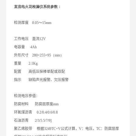
直流电火花检漏仪系统参数：
检测厚度
0.05
～
15mm
工作电压
直流
12V
电容量
4Ah
外形尺寸
280×255×95（mm）
重量
2.1Kg
配置
高低压探棒单配或双配
指示
缺陷声光报警、欠压报警
检测电压参值：
防腐材料
防腐层厚度
mm
环氧煤沥青
0.2/0.4/0.6/0.8
石油沥青
2/3/5
.5/7/9]
聚乙烯胶带
根据
3249TC=V
公式计算，
V
：电压，
TC
：防腐层厚