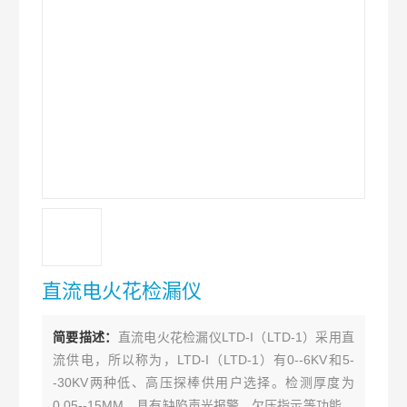
直流电火花检漏仪
简要描述：
直流电火花检漏仪LTD-I（LTD-1）采用直
流供电，所以称为，LTD-I（LTD-1）有0--6KV和5-
-30KV两种低、高压探棒供用户选择。检测厚度为
0.05--15MM，具有缺陷声光报警、欠压指示等功能，