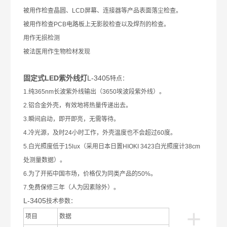
被用作检查晶圆、
LCD
屏幕、连接器等产品表面落尘检查。
被用作检查
PCB
电路板上无影胶检查以及焊剂的检查。
用作无损检测
被法医用作生物检材发现
固定式LED紫外线灯
L-3405
特点：
1.
纯
365nm
长波紫外线输出（
3650
埃波段紫外线）。
2.
铝合金外壳，有效地将热量传递出去。
3.
瞬间启动，即开即亮，无需等待。
4.
冷光源，及时
24
小时工作，外壳温度也不会超过
60
度。
5.
白光照度低于
15lux
（采用日本日置
HIOKI 3423
白光照度计
38cm
处测量数据）。
6.
为了开拓中国市场，价格仅为同类产品的
50%
。
7.
免费保修三年（人为因素除外）。
L-3405
技术参数：
+
项目
数据