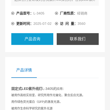
线探伤灯采用了4颗高能量紫外led，紫外线波段范围
为360-370nm，没有有害的UVB和UVC,40cm处紫外
产品型号：
L-3405
厂商性质：
经销商
线强度为7000uw/cm2，有效照射面积为150mm
更新时间：
2025-07-02
访 问 量：
3560
产品咨询
联系我们
产品详情
固定式LED紫外线灯
L-3405的
应用：
被用作高校实验室、研究所用作光催化、聚合反应光源。
用作绿色荧光蛋白（
GFP)
的激发光源。
被用作生命科学研究的紫外光源