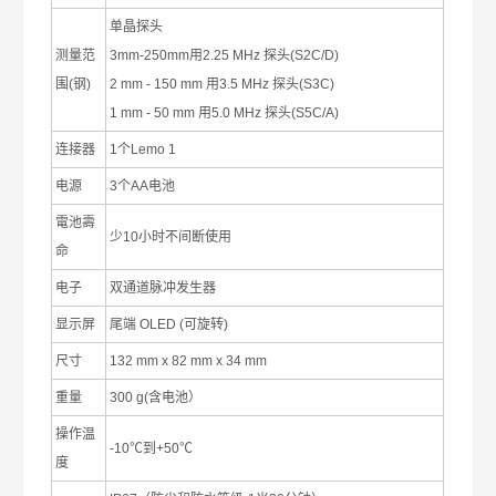
单晶探头
测量范
3mm-250mm
用
2.25 MHz
探头
(S2C/D)
围
(
钢
)
2 mm - 150 mm
用
3.5 MHz
探头
(S3C)
1 mm - 50 mm
用
5.0 MHz
探头
(S5C/A)
连接器
1
个
Lemo 1
电源
3
个
AA
电池
電池壽
少
10
小时不间断使用
命
电子
双通道脉冲发生器
显示屏
尾端
OLED (
可旋转
)
尺寸
132 mm x 82 mm x 34 mm
重量
300 g(
含电池）
操作温
-10
℃
到
+50
℃
度