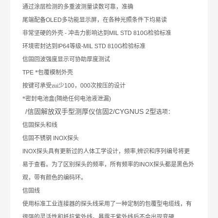
通过涂层检测的多重波测量读数可靠，准确
尾端配备
OLED
多功能显示屏，在各种光照条件下均易读
非常坚硬的外壳
-
冲击力影响达到
MIL STD 810G
检验标准
环境密封达到
IP64
等级
-MIL STD 810G
检验标准
信固回波强度显示可协助厚度测试
TPE
*包覆模制外壳
按键可承受zui少
100
，
000
次按压的设计
*密封电池盒
(
隔绝任何电池液泄漏
)
/信固解放双手型测厚仪信固2/CYGNUS 2型
选项：
信固探头和线
信固不锈钢
INOX
探头
INOX
探头具有更新过的人体工学设计，频率
,
辨识和序列编号将更
易于查看。为了区别探头的频率，所有频率的
INOX
探头都是黑色外
观，带有颜色的编码环。
信固线
使用标准工业连接器的探头线采用了一种定制的包覆型电缆线，有
很强的灵活性和抵抗紫外线。暴露于紫外线后不会出现变硬