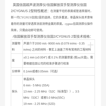
英国信固超声波测厚仪/信固解放双手型测厚仪信固
2/CYGNUS 2型特性概述：
在测量平坦的表面或管道厚度时，
新一代CYGNUS信固
2
是的选择，它的多重波，单晶探头技术意味
着你的测量可穿透厚涂层测得金属的厚度。
cygnus信固测厚仪操作
简单，
只需启动即可使用。
/信固解放双手型测厚仪信固2/CYGNUS 2型技术规格：
+
测量物
声速介于
2000 m/s -
9000 m/s (0.079 in/ms - 0.35
料
in/ms)
之间的材料
-
事实上涵盖了所有常用的工程材料
±0.1 mm (±0.004")
或
0.1%
的测量厚度
(
取zui大值
)
，需
度
要根据信固公司的校准步骤进行校准
分辨率
0.1mm
或者
0.05mm
（可选）
单晶探头
6 mm - 5 MHz (S5A)
探头
13 mm - 2.25 MHz
（
S2C
（标准型）），
3.5
MHz
（
S3C
）或者
5.0 MHz(S5C)
19 mm - 2.25 MHz (S2D)