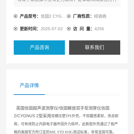
业的测量*。
产品型号：
信固2 CYGNUS 2型
厂商性质：
经销商
更新时间：
2025-07-02
访 问 量：
4256
产品咨询
联系我们
产品详情
英国信固超声波测厚仪/信固解放双手型测厚仪信固
2/CYGNUS 2型采用
双模压塑
TPE
外壳，不但握感柔软，而且耐
用，可有效防止内部电子器件因外力损坏。此新款外壳通过了极严
格的美国军方所订定的
MIL STD 810G
测试标准，非常坚固可靠。