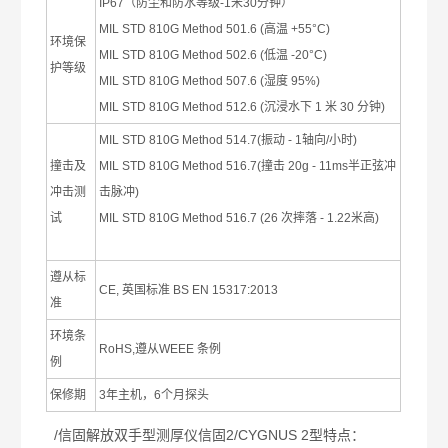
IP67
（防尘和防水等级
-1
米
30
分钟）
MIL STD 810G Method 501.6 (
高温
+55°C)
环境保
MIL STD 810G Method 502.6 (
低温
-20°C)
护等级
MIL STD 810G Method 507.6 (
湿度
95%)
MIL STD 810G Method 512.6 (
沉浸水下
1
米
30
分钟
)
MIL STD 810G Method 514.7(
振动
- 1
轴向
/
小时
)
撞击及
MIL STD 810G Method 516.7(
撞击
20g - 11ms
半正弦冲
冲击测
击脉冲
)
试
MIL STD 810G Method 516.7 (26
次摔落
- 1.22
米高
)
遵从标
CE,
英国标准
BS EN 15317:2013
准
环境条
RoHS,
遵从
WEEE
条例
例
保修期
3
年主机，
6
个月探头
/信固解放双手型测厚仪信固2/CYGNUS 2型特点：