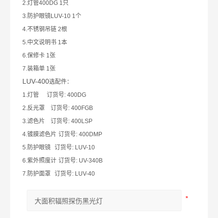
2.
灯管
400DG 1
只
3.
防护眼镜
LUV-10 1
个
4.
不锈钢吊链
2
根
5.
中文说明书
1
本
6.
保修卡
1
张
7.
装箱单
1
张
LUV-400
选配件：
1.
灯管
订货号
: 400DG
2.
反光罩
订货号
: 400FGB
3.
滤色片
订货号
: 400LSP
4.
镀膜滤色片
订货号
: 400DMP
5.
防护眼镜
订货号
: LUV-10
6.
紫外照度计
订货号
: UV-340B
7.
防护面罩
订货号
: LUV-40