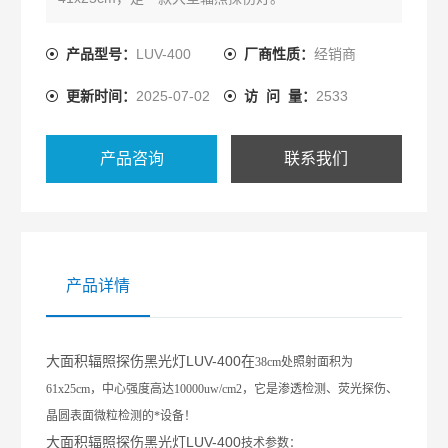
产品型号：
LUV-400
厂商性质：
经销商
更新时间：
2025-07-02
访 问 量：
2533
产品咨询
联系我们
产品详情
大面积辐照探伤黑光灯LUV-400在
38cm
处照射面积为
61x25cm
，中心强度高达
10000uw/cm2
，它是渗透检测、荧光探伤、
晶圆表面微粒检测的*设备！
大面积辐照探伤黑光灯LUV-400
技术参数：