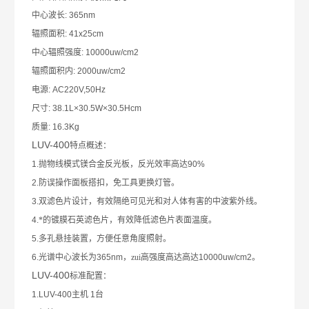
中心波长
: 365nm
辐照面积
: 41x25cm
中心辐照强度
: 10000uw/cm2
辐照面积内
: 2000uw/cm2
电源
: AC220V,50Hz
尺寸
: 38.1L×30.5W×30.5Hcm
质量
: 16.3Kg
LUV-400
特点概述：
1.
抛物线模式镁合金反光板，反光效率高达
90%
2.
防误操作面板搭扣，免工具更换灯管。
3.
双滤色片设计，有效隔绝可见光和对人体有害的中波紫外线。
4.
*的镀膜石英滤色片，有效降低滤色片表面温度。
5.
多孔悬挂装置，方便任意角度照射。
6.
光谱中心波长为
365nm
，zui高强度高达高达
10000uw/cm2
。
LUV-400
标准配置：
1.LUV-400
主机
1
台