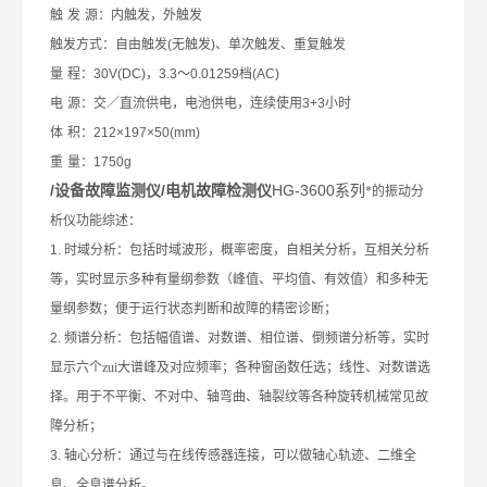
触
发
源：内触发，外触发
触发方式：自由触发
(
无触发
)
、单次触发、重复触发
量
程：
30V(DC)
，
3.3
～
0.01259
档
(AC)
电
源：交／直流供电，电池供电，连续使用
3+3
小时
体
积：
212×197×50(mm)
重
量：
1750g
/设备故障监测仪/电机故障检测仪
HG-3600系列
*的振动分
析仪功能综述
：
1.
时域分析：包括时域波形，概率密度，自相关分析，互相关分析
等，实时显示多种有量纲参数（峰值、平均值、有效值）和多种无
量纲参数；便于运行状态判断和故障的精密诊断；
2.
频谱分析：包括幅值谱、对数谱、相位谱、倒频谱分析等，实时
显示六个zui大谱峰及对应频率；各种窗函数任选；线性、对数谱选
择。用于不平衡、不对中、轴弯曲、轴裂纹等各种旋转机械常见故
障分析；
3.
轴心分析：通过与在线传感器连接，可以做轴心轨迹、二维全
息、全息谱分析。