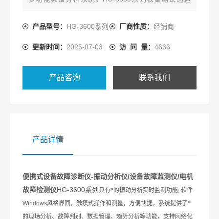
（1/2/3/4通道）分为HG-3601、HG-3602、HG-3603
和HG-3604四款机型。
产品型号：
HG-3600系列
厂商性质：
经销商
更新时间：
2025-07-03
访 问 量：
4636
产品咨询
联系我们
产品详情
便携式设备故障诊断仪-振动分析仪/设备故障监测仪/电机
故障检测仪
HG-3600系列
具有*的振动分析实时监测功能
,
软件
Windows
风格界面，触摸式操作和测量，方便快捷，系统提供了*
的现场分析、故障判别、数据管理、趋势分析等功能，支持网络化