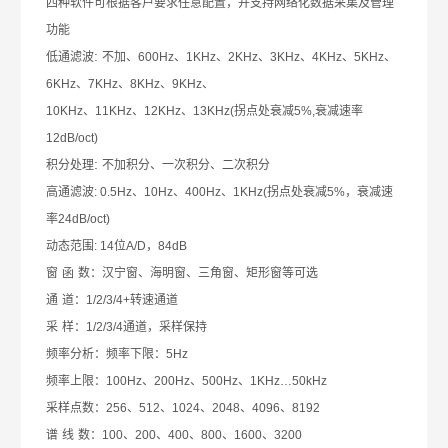
四种软件可根据客户要求任意配置，并支持网络化数据采集及管理
功能
:
低通滤波
不加、
600Hz
、
1KHz
、
2KHz
、
3KHz
、
4KHz
、
5KHz
、
6KHz
、
7KHz
、
8KHz
、
9KHz
、
10KHz
、
11KHz
、
12KHz
、
13KHz(
拐点处衰减
5%,
衰减速率
12dB/oct)
:
积分处理
不加积分、一次积分、二次积分
高通滤波
: 0.5Hz
、
10Hz
、
400Hz
、
1KHz(
拐点处衰减
5%
，衰减速
率
24dB/oct)
动态范围
: 14
位
A/D
，
84dB
窗
函
数：汉宁窗、海明窗、三角窗、矩形窗等可选
通
道：
1/2/3/4+
转速通道
采
样：
1/2/3/4
通道，采样保持
频率分析：频率下限：
5Hz
频率上限：
100Hz
、
200Hz
、
500Hz
、
1KHz…50kHz
采样点数：
256
、
512
、
1024
、
2048
、
4096
、
8192
谱
线
数：
100
、
200
、
400
、
800
、
1600
、
3200