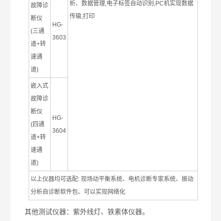
析、数据管理
,
电子标签自动识别
,PC
机实现数据
故障诊
传输
,
打印
断仪
HG-
(
三通
3603
道
+
转
速通
道
)
嵌入式
故障诊
断仪
HG-
(
四通
3604
道
+
转
速通
道
)
以上仪器均可选配
:
现场动平衡系统、电机诊断专家系统、振动
分析自诊断软件包、可以实现网络化
其他测试仪器：紫外线灯、铁素体仪器。