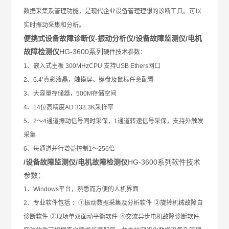
数据采集及管理功能，是现代企业设备管理理想的诊断工具。可以
实时振动采集和分析。
便携式设备故障诊断仪-振动分析仪/设备故障监测仪/电机
故障检测仪
HG-3600系列
硬件技术参数：
1
、嵌入式主板
300MHzCPU
支持
USB Ethers
网口
2
、
6.4’
真彩液晶，触摸屏、键盘及鼠标任意配置
3
、大容量存储器，
500M
存储空间
4
、
14
位高精度
AD 333.3K
采样率
5
、
2
～
4
通道振动信号同时采保，
1
通道转速信号采保，支持外触发
采集
6
、每通道并行增益控制
1
～
256
倍
/设备故障监测仪/电机故障检测仪
HG-3600系列软件技术
参数：
1
、
Windows
平台，熟悉而方便的人机界面
2
、专业软件包括
：①振动数据采集及分析软件
②旋转机械故障自
诊断软件
③现场单双面动平衡软件
④交流异步电机故障诊断软件