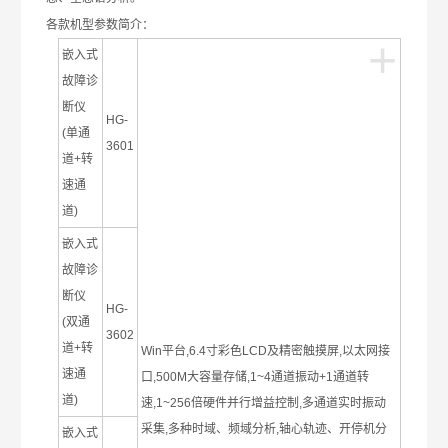
各款机型参数简介：
+
嵌入式
故障诊
断仪
HG-
(
单通
3601
道
+
转
速通
道
)
嵌入式
故障诊
断仪
HG-
(
双通
3602
道
+
转
Win
平台
,6.4
寸彩色
LCD
及精密触摸屏
,
以太网接
速通
口
,500M
大容量存储
,1~4
通道振动
+1
通道转
道
)
速
,1~256
倍硬件并行增益控制
,
多通道实时振动
采集
,
多种时域、频域分析
,
轴心轨迹、开停机分
嵌入式