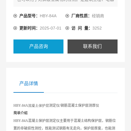
安装工程及各种施工作业、墙壁打孔的钢筋位置测
定，质量控制，科学研究等不可缺水的工具
产品型号：
HBY-84A
厂商性质：
经销商
更新时间：
2025-07-01
访 问 量：
3252
产品咨询
联系我们
产品详情
HBY
-84A
混凝土保护层
测定仪
/
钢筋混凝土保护层测厚仪
简单介绍
HBY
-84A
混凝土保护层测定仪主要用于混凝土结构保护层，钢筋位
置的非破损性测控，既能测试钢筋有无走向，保护层厚度，也能测