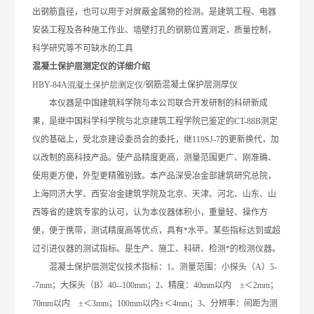
出钢筋直径，也可以用于对屏蔽金属物的检测。是建筑工程、电器
安装工程及各种施工作业、墙壁打孔的钢筋位置测定，质量控制，
科学研究等不可缺水的工具
混凝土保护层测定仪的详细介绍
HBY
-84A
混凝土保护层测定仪
/
钢筋混凝土保护层测厚仪
本仪器是中国建筑科学院与本公司联合开发研制的科研新成
果，是继中国科学科学院与北京建筑工程学院已鉴定的
CT-88B
测定
仪的基础上，受北京建设委员会的委托，继
119SJ-7
的更新换代，加
以改制的高科技产品。使产品精度更高，测量范围更广、刚准确、
使用更方便，外型更精雅别致。本产品深受冶金部建筑研究总院，
上海同济大学、西安冶金建筑学院及北京、天津、河北、山东、山
西等省的建筑专家的认可，认为本仪器体积小，重量轻、操作方
便，便于携带，测试精度高等优点，具有*水平。某些指标达到或超
过引进仪器的测试指标。是生产、施工、科研、检测*的检测仪器。
混凝土保护层测定仪技术指标：
1
、测量范围：小探头（
A
）
5-
-
7mm
；大探头（
B
）
40-
-
100mm
；
2
、精度：
40mm
以内
±
＜
2mm
；
70mm
以内
±
＜
3mm
；
100mm
以内
±
＜
4mm
；
3
、分辨率：间距为测