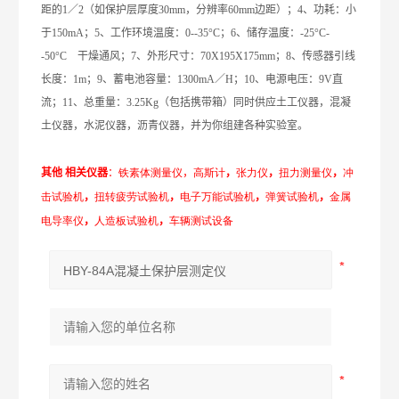
距的
1
／
2
（如保护层厚度
30mm
，分辨率
60mm
边距）；
4
、功耗：小
于
150mA
；
5
、工作环境温度：
0-
-
35°C
；
6
、储存温度：
-25°C
-
-
50°C
干燥通风；
7
、外形尺寸：
70X195X
175mm
；
8
、传感器引线
长度：
1m
；
9
、蓄电池容量：
1300mA
／
H
；
10
、电源电压：
9V
直
流；
11
、总重量：
3.25Kg
（包括携带箱）同时供应土工仪器，混凝
土仪器，水泥仪器，沥青仪器，并为你组建各种实验室。
其他
相关仪器
：
铁素
体测量仪
，
高斯
计
，
张
力
仪
，
扭力
测
量
仪
，
冲
击试
验
机
，
扭转疲劳试
验
机
，
电子万
能
试
验
机
，
弹簧
试
验
机
，
金属
电
导
率
仪
，
人造板
试
验
机
，
车辆测
试
设备