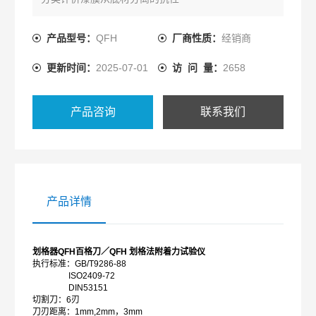
产品型号：
QFH
厂商性质：
经销商
更新时间：
2025-07-01
访 问 量：
2658
产品咨询
联系我们
产品详情
划格器
QFH
百格刀／
QFH
划格法附着力试验仪
执行标准：
GB/T9286-88
ISO2409-72
DIN53151
切割刀：
6
刃
刀刃距离：
1mm
,
2mm
，
3mm