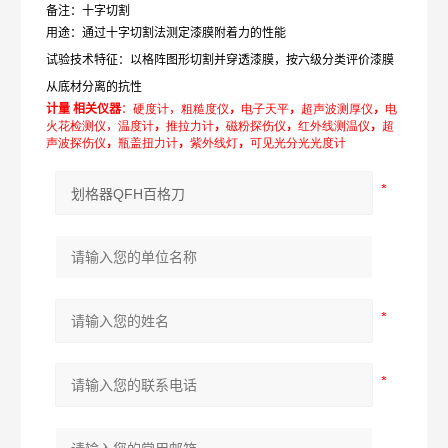
备注：十字切割
用途：通过十字切割法测定漆膜附着力的性能
试验技术特征：以格阵图形切割并穿透漆膜，按六级分类评价漆膜
从底材分离的抗性
计量
相关仪器
：
硬度计
，
粗糙度仪
，
电子天平
，
超声波测厚仪
，
电
火花检测仪
，
温度计
，
推
拉
力计
，
磁粉
探
伤
仪
，
红外线测
温
仪
，
超
声波
探
伤仪
，
瓶盖扭
力
计
，
紫
外
线
灯
，
可见
光
分
光
光度计