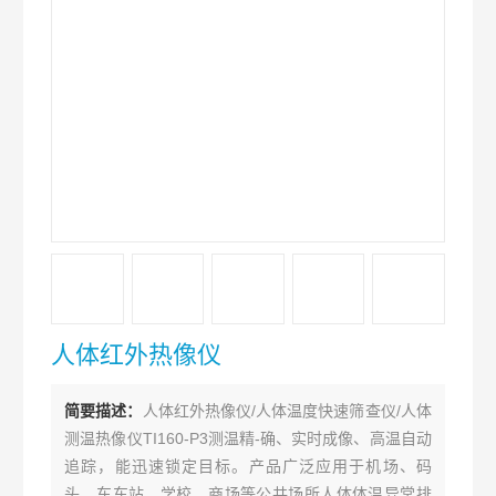
人体红外热像仪
简要描述：
人体红外热像仪/人体温度快速筛查仪/人体
测温热像仪TI160-P3测温精-确、实时成像、高温自动
追踪，能迅速锁定目标。产品广泛应用于机场、码
头、⻋车站、学校、商场等公共场所人体体温异常排