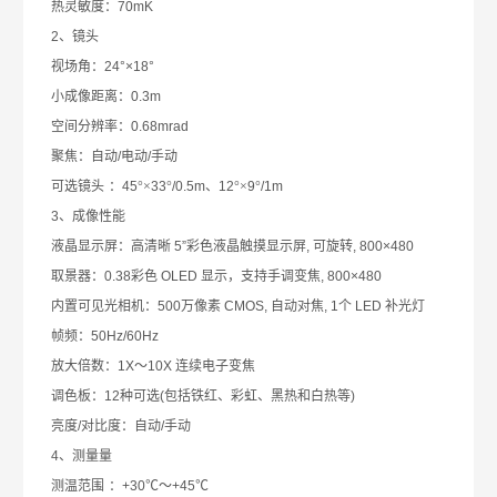
热灵
敏
度：
70mK
2
、镜头
视场
⻆
：
24°×18°
小成像距离：
0.3m
空间分辨率：
0.68mrad
聚焦：自动
/
电动
/
手动
可选镜头
：
45
°×
33
°
/0.5m
、
12
°×
9
°
/1m
3
、成像性能
液晶显示屏：高清晰
5”
彩色液晶触摸显示屏
,
可旋转
, 800×480
取景器：
0.38
彩色
OLED
显示，支持手调变焦
, 800×480
内置可
见光相机
：
500
万像素
CMOS,
自动对焦
, 1
个
LED
补光灯
帧频：
50Hz/60Hz
放大倍数：
1X
～
10X
连续电子变焦
调色板：
12
种可选
(
包括铁红、彩虹、黑热和白热等
)
亮度
/
对比度：自动
/
手动
4
、测量
量
测温范围
：
+30
℃～
+45
℃