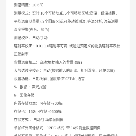
测温精度：±
0.6
℃
测
量
模式：实时
10
个可移动点
, 5
个可移动区域
(
高温、低温捕捉、
平均温度测量
量
), 3
个圆形区域
,
可移动线测温
,
等温分析
,
温差测
量
,
温度报警
(
声音、颜色
)
测温校正：自动
/
手动
辐射率校正：
0.01
1.0
辐射率可调
,
或通过预定义的物质辐射率表校
正辐射率
背景温度校正：自动
(
根据输入的背景温度
)
大气透过率校正：自动
(
根据输入的距离、相对湿度、环境温度
)
设置功能：日期
/
时间
,
温度单位℃
/
℉
/K,
语言
5
、报警
：声光报警
6
、图像存储
内置存储器
器
：可存储
>700
幅
存储卡：
16G,
可存储
>9600
幅
存储方式
：自动
/
手动单帧图像
单帧红外图像格式：
JPEG
格式
,
带
14
位测
量
数据图像