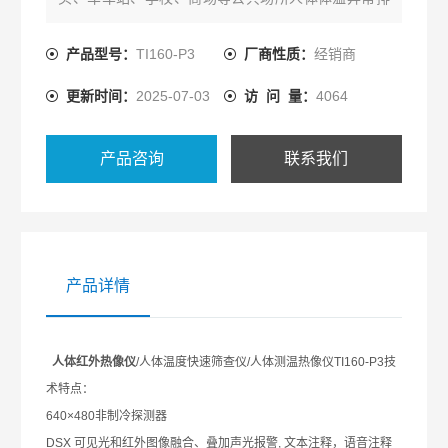
查。TI160-P3是一款针对人体测温红外体温筛查仪。
产品型号：
TI160-P3
厂商性质：
经销商
更新时间：
2025-07-03
访 问 量：
4064
产品咨询
联系我们
产品详情
人体红外热像仪
/
人体温度快速筛查仪
/
人体测温热像仪
TI160-P3
技
术特点：
640×480
非制冷探测器
DSX
可
见光和红外图像融合、叠加
声光报警
,
文本注释，语音注释