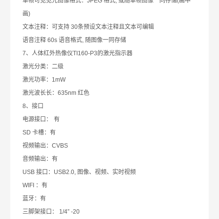
单帧可
⻅见光图像
格式：
JPEG
格式
,
或随单帧图像一同存储
(
画中
画
)
文本注释：可支持
30
条预设文本注释且文本可编辑
语音注释
60s
语音格式
,
随图像一同存储
7
、
人体红外热像仪
TI160-P3的
激光指示器
激光分类：二级
激光功率：
1mW
激光波
⻓长
：
635nm
红色
8
、接
⼝
电源接
⼝
：
有
SD
卡槽：有
视频输出：
CVBS
音频输出：有
USB
接
⼝
：
USB2.0,
图像、视频、实时视频
WIFI
：有
蓝
⽛
：有
三脚架接
⼝
：
1/4” -20