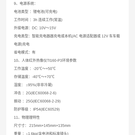
9
、电源系统：
电池类型
：锂电池
(
可充电
)
工作时间
：
3h
连续工作
(
常温
)
外接电源：
DC: 10V
～
15V
充电类型：智能充电器
器
充电或本机
(AC
电源适配
器
或
12V
⻋车载
电源
)
充电
省电模式：有
10
、
人体红外热像仪
TI160-P3
环境参数
工作温度
：
-20
℃～
+50
℃
存储温度：
-40
℃～
+70
℃
湿度：
≤
95%(
⾮
非冷凝
)
冲击
：
2G(IEC60068-2-6)
振动
：
25G(IEC60068-2-29)
防护等级
：
IP54(IEC60529)
11
、物理
理
特性
尺
⼨
寸：
215mm×145mm×135mm
重
量
：≤
1.6kg(
含电池和标准镜头
)