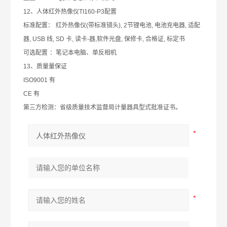
12
、
人体红外热像仪
TI160-P3
配置
标准配置：
红外热像仪
(
带标准镜头
), 2
节锂电池
,
电池充电
器
,
适配
器
, USB
线
, SD
卡
,
读卡
-
器
,
软件光盘
,
保修卡
,
合格证
,
标定书
可选配置
：笔记本电脑、单反相机
13
、质量
量
保证
ISO9001
有
CE
有
第三方检测：省级质量
技术监督局计量
器
具型式批准证书。