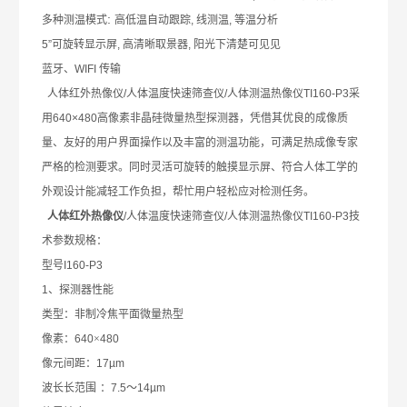
:
多种测温模式
高低温自动跟踪
,
线测温
,
等温分析
5”
可旋转显示屏
,
高清晰取景器
,
阳光下清楚可
⻅见
蓝牙、
WIFI
传输
人体红外热像仪
/
人体温度快速筛查仪
/
人体测温热像仪
TI160-P3
采
用
640×480
高像素非晶硅微
量
热型探测器，凭借其优
良
的成像质
量
、友好的用户界面操作以及丰富的测温功能，可满足热成像专家
严格的检测要求。同时灵活可旋转的触摸显示屏、符合人体工学的
外观设计能减轻工作负担，帮忙用户轻松应对检测任务。
人体红外热像仪
/
人体温度快速筛查仪
/
人体测温热像仪
TI160-P3
技
术参数规格：
型号
I160-P3
1
、探测
器
性能
类型：非制冷焦平面微
量
热型
像素：
640
×
480
像元间距：
17µm
波
⻓长范围
：
7.5
～
14µm