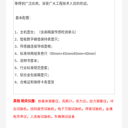
等得到广泛应用，深受广大工程技术人员的欢迎。
基本配置：
1、主机壹台；（含高精度传感检测单元）
2、智能数字峰值保持表壹只；
3、传感器连接导线壹根；
4、标准块两组各叁只（95mm×45mm/40mm×40mm）
5、说明书壹本；
6、行业标准规范壹套；
7、铝合金包装箱壹只；
8、合格证和保修卡各壹张
其他
相关仪器
：
铁素
体测量仪
，
高斯
计
，
张
力
仪
，
扭力
测
量
仪
，
冲
击试
验
机
，
扭转疲劳试
验
机
，
电子万
能
试
验
机
，
弹簧
试
验
机
，
金属
电
导
率
仪
，
人造板
试
验
机
，
车辆测
试
设备