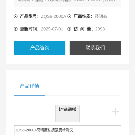
保温工程技术规程》 JG158-2004《胶粉聚苯颗粒外
墙外保温系统》 JG149-2003《膨胀聚苯板薄抹灰外
产品型号：
ZQS6-2000A
厂商性质：
经销商
墙外保温系统》
更新时间：
2025-07-01
访 问 量：
2993
产品咨询
联系我们
产品详情
+
【产品说明】
ZQS6-2000A高精度粘接强度检测仪