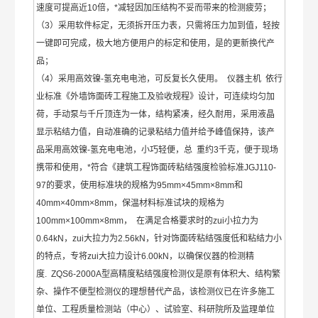
速度可提高近10倍，*减轻因加压结构不妥而带来的检测疲劳；
（3）采用软件标定，无须拆开压力表，只需将压力加到值，轻按
一键即可完成，极大地方便用户的标定和使用，是的更新换代产
品；
（4）采用高效镍-氢充电电池，可反复长久使用。 仪器主机 依行
业标准《外墙饰面砖工程施工及验收规程》设计，可连续均匀加
荷，手动泵与千斤顶连为一体，结构紧凑，经久耐用，采用液晶
显示粘结力值，自动准确的记录粘结力值并给予峰值保持，该产
品采用高效镍-氢充电电池，小巧轻便，总 重约3千克，便于现场
携带和使用，*符合《建筑工程饰面砖粘结强度检验标准JGJ110-
97的要求，使用标准块的规格为95mm×45mm×8mm和
40mm×40mm×8mm，保温材料标准试块的规格为
100mm×100mm×8mm， 在满足合格要求时的zui小拉力为
0.64kN，zui大拉力为2.56kN，针对饰面砖粘结强度低和粘结力小
的特点，专将zui大拉力设计6.00kN，以确保仪器的检测精
度. ZQS6-2000A型高精度粘结强度检测仪是原有体积大、结构繁
杂、操作不便型检测仪的理想替代产品，该检测仪已在许多施工
单位、工程质量检测站（中心）、试验室、科研院所及监理单位