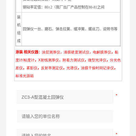
钢砧率定值：
80±2
（我厂出厂产品控制在
80-81
之间
装
机
回弹仪一台、磨石、弹击拉簧、缓冲簧、螺丝刀、说明书等
组
成
涂装
相关仪器：
涂层
测
厚
仪
，
漆膜
硬
度测
试
仪
，
电解膜
厚
仪
，
黏
度计
/
粘
度计
，
X
射
线
测
厚
仪
，
附着
力
测
试
仪
，
微型
光
泽
仪
，
分光
色
差
仪
，
雾影
仪
，
反射率
测
定
仪
，
光
谱
仪
，
涂膜干
燥
时间记录仪
，
标准光源
箱