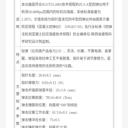
本仪器是符合
JGJ/T23-2001
技术规程的
ZC3-A
型回弹仪用于
检测
10-60Mpa
范围内的砼抗压强度，系统标准能量为
说
2.207J
，示值系统为指针直读式的中型回弹仪并由国家计量
明
检定规程《混凝土回弹仪》（
JJG817-93）
及行业标准《回弹
法检测混凝土抗压强度技术规程》的主编单位
-
陕西省建筑科
学研究设计院监制。
轻便（比同类产品省力
2/3
）、灵活、价廉、不需电源、易掌
特
握、按钮采用拉伸工艺不易脱落、指针易于调节摩擦力，是
点
适合现场使用的无损检测的*仪器。
指针长度：
20.0±0.2（mm）
指针摩擦力：
0.65±0.15（N）
主
弹击杆端部球面半径：
25±1.0（mm）
要
弹击拉簧刚度：
785.0±40.0（N/m）
技
弹击锤脱钩位置：刻度线
“100”
刻线处
术
弹击拉簧工作长度：
61.5.0±0.3（mm）
参
弹击锤冲击长度
：
75±0.3
数
弹击锤起跳位置：刻度尺
“0”
处