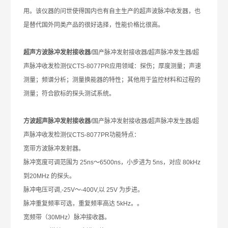
用。该仪器的问世使得国内也有自主生产的超声波脉冲收发器，也
是替代国外同类产品的很好选择，性能价格比很高。
超声方波脉冲发射接收器
/
国产脉冲发射接收器
/
超声脉冲发生器
/
超
声脉冲收发检测仪
CTS-8077PR
应用领域：探伤；厚度测量；声速
测量；频谱分析；测量换能器的特性；其他用于监控材料和过程的
测量；符合欧标的探头测试系统。
方波超声脉冲发射接收器
/
国产脉冲发射接收器
/
超声脉冲发生器
/
超
声脉冲收发检测仪
CTS-8077PR
功能特点：
宽带方波脉冲发射器。
脉冲宽度可调范围为
25ns
～
6500ns
，小步进为
5ns
，对应
80kHz
到
20MHz
的探头。
脉冲电压可调
,-25V
～
-400V,
以
25V
为步进。
脉冲重复频率可选，重复频率高达
5kHz
。。
宽频带（
30MHz
）脉冲接收器。