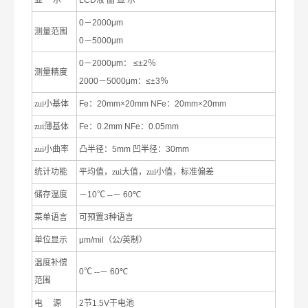
显
示
LCD
液
晶
显
示
0
－
2000μm
测量范围
0
－
5000μm
0
－
2000μm
：
≤±2
％
测量精度
2000
－
5000μm
：
≤±3
％
zui小基体
Fe
：
20mm
×
20mm
NFe
：
20mm
×
20mm
zui薄基体
Fe
：
0.2mm
NFe
：
0.05mm
zui小曲率
凸半径：
5mm
凹半径：
30mm
统计功能
平均值，zui大值，zui小值，标准偏差
储存温度
－
10
℃
--－
60
℃
菜单语言
可预置
3
种语言
单位显示
μm/mil
（公
/
英制）
温度补偿
0
℃
--－
60
℃
范围
电
源
2
节
1.5V
干电池