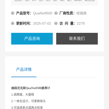
等。
其涡流传感器能测量铜、铝、锌、锡等基体上的珐
产品型号：
QuaNix8500
厂商性质：
经销商
琅、橡胶、油漆、塑料层等。
更新时间：
2025-07-02
访 问 量：
2278
广泛用于制造业、金属加工业、化工业、商检等检测
领域。
产品咨询
联系我们
产品详情
德国尼克斯QuaNix8500膜厚计
1.
高精度、大量程
2.
一体化设计，可更换探头
3.
可选择单点或两点校准