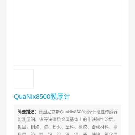
QuaNix8500膜厚计
简要描述：
德国尼克斯QuaNix8500膜厚计磁性传感器
能测量钢、铁等铁磁质金属基体上的非铁磁性涂层、
镀层，例如：漆、粉末、塑料、橡胶、合成材料、磷
化层、铬、锌、铅、铝、锡、镉、瓷、珐琅、氧化层