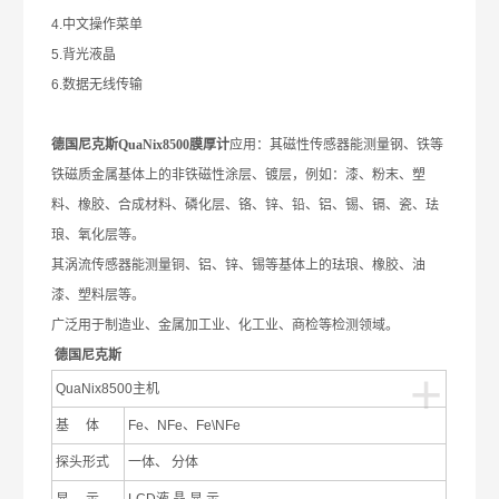
4.
中文操作菜单
5.
背光液晶
6.
数据无线传输
德国尼克斯QuaNix8500膜厚计
应用：其磁性传感器能测量钢、铁等
铁磁质金属基体上的非铁磁性涂层、镀层，例如：漆、粉末、塑
料、橡胶、合成材料、磷化层、铬、锌、铅、铝、锡、镉、瓷、珐
琅、氧化层等。
其涡流传感器能测量铜、铝、锌、锡等基体上的珐琅、橡胶、油
漆、塑料层等。
广泛用于制造业、金属加工业、化工业、商检等检测领域。
德国尼克斯
+
QuaNix8500
主机
基
体
Fe
、
NFe
、
Fe\NFe
探头形式
一体、
分体