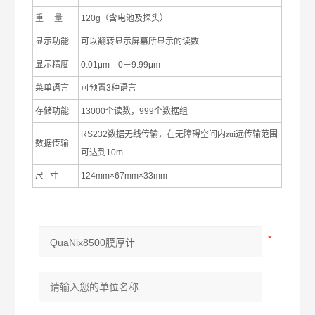
重
量
120g
（含电池及探头）
显示功能
可以翻转显示屏幕所显示的读数
显示精度
0.01μm 0
－
9.99μm
菜单语言
可预置
3
种语言
存储功能
13000
个读数，
999
个数据组
RS232
数据无线传输，在无障碍空间内zui远传输范围
数据传输
可达到
10m
尺
寸
124mm
×
67mm
×
33mm