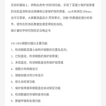
实验的基础上，研制出具有*的检测功能，实现了混凝土保护层厚度
的动态监测和自动准确地记录保护层的厚度，zui大探测在
180mm
，
全中文菜单，大屏幕液晶显示
,
带背景光，功能*的数据处理分析软
件，使你在检测后数据处理变得轻松自如。
国计量科学研究院检定合格证书
SW-180S钢筋扫描仪主要功能
:
1
、检测钢筋混凝土结构中钢筋的位置及走向；
2
、已知直径，检测钢筋的保护层厚度；
3
、未知直径，检测钢筋直径和保护层厚度
4
、钢筋分布网格显示
5
、钢筋剖面点阵分布显示
6
、探头自校准功能
7
、保护层厚度和钢筋直径自动锁定功能
8
、检测数据的存储和查询功能
9
、数据传输和处理功能