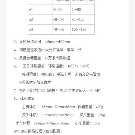
±1
6
～
60
7
～
80
±2
60
～
70
80
～
120
±4
70
～
90
120
～
180
3
、直径标称范围：
Ф6mm
～
Ф32mm
4
、钢筋直径示值zui大允许误差：误差
±1
档
5
、数据存储容量：
12
万条检测数据
6
、
工作环境要求
:
环境温度：
-10
℃
～＋
40
℃
相对湿度：
<90%RH
电磁干扰：无强交变电磁场
不得长时间阳光直射
7
电池
: 6
节
5
号
LR6
（碱性）
电池
:
供电时间大于
32
小时
8
、
体积重量
:
主机体积：
185mm×180mm×85mm
仪器重量：
400g
探头体积：
110mm×55mm×28mm
探头重量：
250g
小车体积：
128mm×100mm×64mm
小车重量：
150g
SW-180S钢筋扫描仪仪器配置：