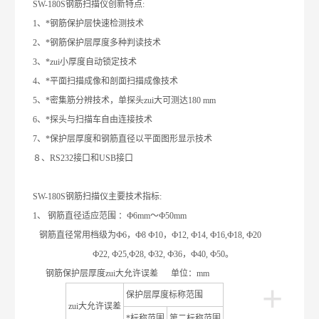
SW-180S钢筋扫描仪创新特点
:
1
、*钢筋保护层快速检测技术
2
、*钢筋保护层厚度多种判读技术
3
、*zui小厚度自动锁定技术
4
、*平面扫描成像和剖面扫描成像技术
5
、*密集筋分辨技术，单探头zui大可测达
180 mm
6
、*探头与扫描车自由连接技术
7
、*保护层厚度和钢筋直径以平面图形显示技术
８、
RS232
接口和
USB
接口
SW-180S钢筋扫描仪主要技术指标
:
1
、
钢筋直径适应范围
：
Ф6mm
～
Ф50mm
钢筋直径常用档级为
Ф6
，
Ф8 Ф10
，
Ф12, Ф14, Ф16,Ф18, Ф20
Ф22, Ф25,Ф28, Ф32, Ф36
，
Ф40, Ф50
。
钢筋保护层厚度zui大允许误差
单位：
mm
+
保护层厚度标称范围
zui大允许误差
*标称范围
第二标称范围