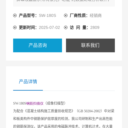
使你在检测后数据处理变得轻松自如。
产品型号：
SW-180S
厂商性质：
经销商
更新时间：
2025-07-02
访 问 量：
2809
产品咨询
联系我们
产品详情
SW-180S
钢筋扫描仪
（成像扫描型）
为配合《混凝土结构施工质量验收规范》（
GB 50204-2002
）中对梁
和板类构件中钢筋保护层厚度的检测，我公司研制和生产出高性能
的钢筋探测仪，该产品采用的电磁脉冲技术、计算机计术，在大量