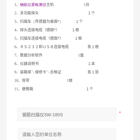
1
、
钢筋位置检测仪
主机
1
台
2
、多功能探头 １个
3
、扫描车
（
传感器为美国*
）
１个
4
、探头连接电缆（德国*）
１根
5
、扫描车连接电缆（德国*） １根
6
、ＲＳ２３２和ＵＳＢ连接电缆 各１根
7
、数据分析软件
1
盘
8
、仪器说明书 １本
9
、装箱单＼保修卡＼合格证 各１张
10
、背带
1
根
11
、便携箱 １个