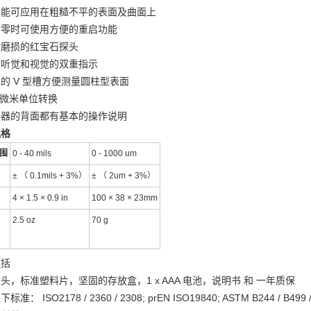
功能可应用在粗糙不平的表面及曲面上
调零时可使用方便的重启功能
耐磨损的红宝石探头
时听觉和视觉的双重指示
的 V 型槽方便测量圆柱型表面
/ 微米单位转换
仪器的背面都有基本的操作说明
规格
围
0 - 40 mils
0 - 1000 um
± （ 0.1mils + 3%）
± （ 2um + 3%）
4 × 1.5 × 0.9 in
100 × 38 × 23mm
2.5 oz
70 g
包括
头，标准塑料片，坚固的存放盒，1 x AAA 电池，说明书 和 一年质保
准： ISO2178 / 2360 / 2308; prEN ISO19840; ASTM B244 / B499 / B