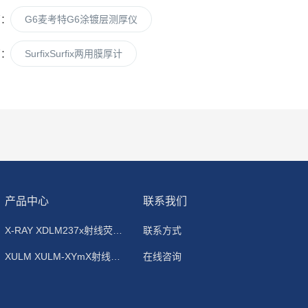
篇：
G6麦考特G6涂镀层测厚仪
篇：
SurfixSurfix两用膜厚计
产品中心
联系我们
X-RAY XDLM237x射线荧光镀层测厚仪
联系方式
XULM XULM-XYmX射线荧光镀层测厚仪
在线咨询