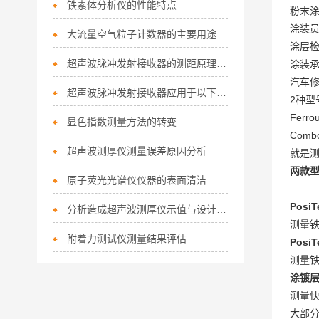
铁素体分析仪的性能特点
粉末
涂装
大流量空气粒子计数器的主要用途
涂层
超声波脉冲发射接收器的测距原理和概述
涂装
汽车
超声波脉冲发射接收器应用于以下领域中
2种型
Fer
显色指数测量方法的转变
Com
超声波测厚仪测量误差原因分析
就是测量
两款
原子荧光光谱仪仪器的表面清洁
PosiT
分析造成超声波测厚仪示值与设计值不符的主要原因
测量
附着力测试仪测量结果评估
PosiT
测量
涂镀层
测量
大部