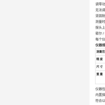
调零
无法
坚固
测量
探头上
密尔 
每个
仪器
测量范
精 度
尺 寸
重 量
仪器
内置探
符合以下标