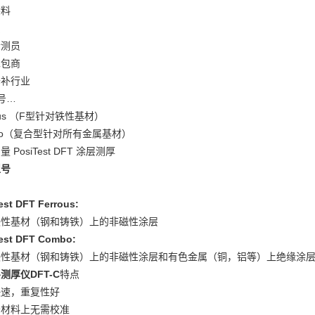
涂料
员
检测员
承包商
修补行业
号…
rous （F型针对铁性基材）
bo（复合型针对所有金属基材）
 PosiTest DFT 涂层测厚
型号
est DFT Ferrous:
铁性基材（钢和铸铁）上的非磁性涂层
est DFT Combo:
铁性基材（钢和铸铁）上的非磁性涂层和有色金属（铜，铝等）上绝缘涂
测厚仪DFT-C
特点
快速，重复性好
分材料上无需校准