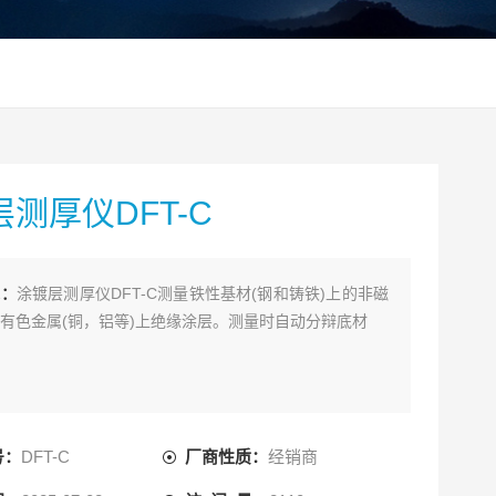
测厚仪DFT-C
述：
涂镀层测厚仪DFT-C测量铁性基材(钢和铸铁)上的非磁
有色金属(铜，铝等)上绝缘涂层。测量时自动分辩底材
号：
DFT-C
厂商性质：
经销商