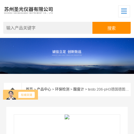
首页
>
产品中心
>
环保检测
>
酸度计
> testo 206-pH3德国德图测量仪 酸度计