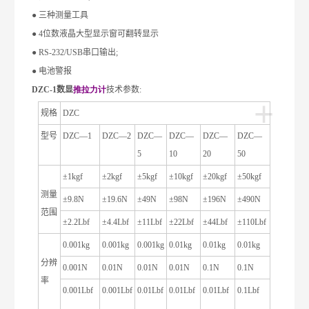
●
三种测量工具
● 4
位数液晶大型显示窗可翻转显示
● RS-232/USB
串口输出
;
●
电池警报
DZC-1
数显
推拉力计
技术参数
:
+
规格
DZC
型号
DZC
—
1
DZC
—
2
DZC
—
DZC
—
DZC
—
DZC
—
5
10
20
50
±
1kgf
±
2kgf
±
5kgf
±
10kgf
±
20kgf
±
50kgf
测量
±
9.8N
±
19.6N
±
49N
±
98N
±
196N
±
490N
范围
±
2.2Lbf
±
4.4Lbf
±
11Lbf
±
22Lbf
±
44Lbf
±
110Lbf
0.001kg
0.001kg
0.001kg
0.01kg
0.01kg
0.01kg
分辨
0.001N
0.01N
0.01N
0.01N
0.1N
0.1N
率
0.001Lbf
0.001Lbf
0.01Lbf
0.01Lbf
0.01Lbf
0.1Lbf