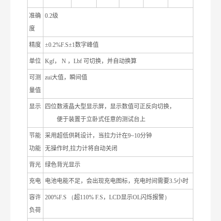
准确
0.2
级
度
精度
±0.2%F.S±1
数字峰值
单位
Kgf
，
N
，
Lbf
可切换，并自动换算
可测
zui大值，瞬间值
量值
显示
四位数液晶大型显示屏，显示数值可正反向切换，
便于装置于立卧式任意的测试台上
节能
采用超低供耗设计，当拉力计在
9~10
分钟
功能
无操作时
,
拉力计将自动关闭
背光
绿色背光显示
充电
电池电能不足，会出现充电图标，充电时间需要
3.5
小时
容许
200%F.S （
超
110% F.S
，
LCD
显示
OL
闪烁报警
）
负荷