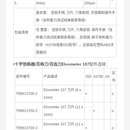
5
3mm)
250µm
基本套：
坚固手柄
,
刀片
,
六角扳钳
,
手提箱和操作手
册（含附着力测试结果图表等级）
完
整套：
坚固手柄
,
刀片
,
六角扳钳
,
操作手册（含
包装清单
附着力测试结果图表等级）
,
目视镜
,
刷子和附着力
胶带（
ASTM
或者
ISO
胶带），全部装在塑料
ABS
手
提箱内
/十字划格器/百格刀/百齿刀Elcometer 107
配件选择：
证
部件编号
产品描述
ISO
ASTM
AS
书
Elcometer 107
刀片
(6 x
T99913700-1
•
ο
1mm)
Elcometer 107
刀片
(11 x
T99913700-2
•
ο
1mm)
Elcometer 107
刀片
(11 x
T99913700-3
•
ο