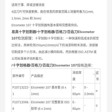
适用于薄、厚或坚硬涂层
4
边刀片可快速更换，能在很宽的厚度范围上测量附着力
(1mm,
1.5mm, 2mm
和
3mm)
Elcometer 107
十字划割器有基本套和完整套供应。
易高十字划割器/十字划格器/百格刀/百齿刀Elcometer
107
检测原理：
十字划割
/
十字切割法：一种快速和低成本的视觉
比较法，用来检测
250μm(10mils)
以下的油漆和粉末涂层。涂层被
切割成多个小方块，由此减小横向粘结，然后根据
ISO, ASTM
或
公司标准来评估附着力。
/十字划格器/百格刀/百齿刀Elcometer 107
规格选择：
+
涂层厚
证
部件编号
产品描述
度
书
F10713222-
Elcometer 107
基本套
(6 x
0 -
0 -
ο
1
1mm)
60µm
2.0mils
F10713348-
Elcometer 107
完整套含
ISO
0 -
-
ο
6
胶带
(6 x 1mm)
60µm