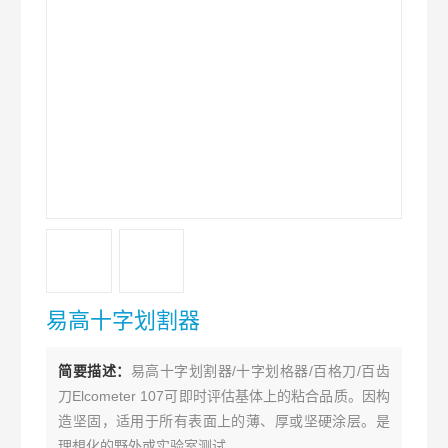
易高十字划割器
简要描述：
易高十字划割器/十字划格器/百格刀/百齿
刀Elcometer 107可即时评估基体上的粘合品质。因构
造坚固，适用于所有表面上的薄、厚或坚硬涂层。是
理想化的野外或实验室测试。