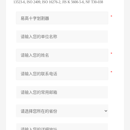
13523-6, ISO 2409, ISO 16276-2, JIS K 5600-5-6, NF T30-038