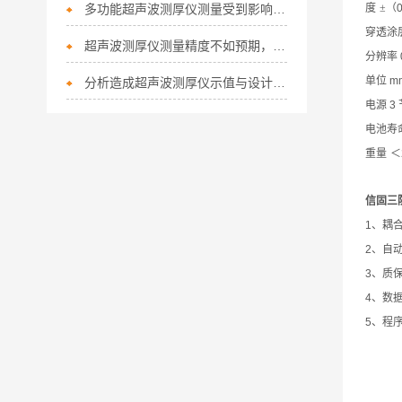
多功能超声波测厚仪测量受到影响，是这个原因造成的
度
±（
穿透涂
超声波测厚仪测量精度不如预期，这些是主要因素
分辨率
单位
mm
分析造成超声波测厚仪示值与设计值不符的主要原因
电源
3
电池寿
重量
＜
信固三
1
、耦
2
、自
3
、质
4
、数
5
、程