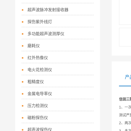
超声波脉冲发射接收器
探伤紫外线灯
多功能超声波测厚仪
磨耗仪
红外热像仪
电火花检测仪
产
粗糙度仪
金属电导率仪
信固三
压力检测仪
1
、一
测试严
磁粉探伤仪
2
、两
超声波探伤仪