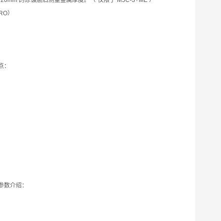
20mm
的涂镀层后测量金属厚度。（
仅限于
M5C-3+ME
）
RO
）
点：
参数介绍：