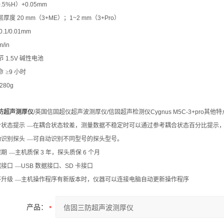
0.5%H
）
+0.05mm
层厚度
20 mm
（
3+ME
）；
1~2 mm
（
3+Pro
）
0.1/0.01mm
/in
节
1.5V
碱性电池
命
≥
9
小时
280g
防超声测厚仪
/
英国信固超仪超声波测厚仪
/
信固超声检测仪
Cygnus M5C-3+pro
其他特
合状态提示
—在耦合状态较差，测量数据不稳定时可以通过参考耦合状态百分比提示
动识别探头
—可自动识别不同型号的探头型号。
保期
—主机质保
3
年，探头质保
6
个月
据接口
—
USB
数据接口、
SD
卡接口
序升级
—主机操作程序有新版本时，仪器可以连接电脑自动更新操作程序
产品：