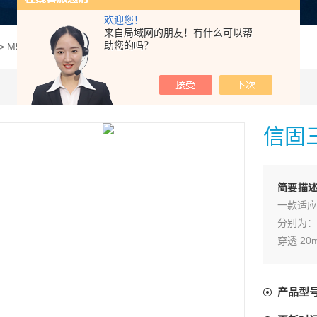
欢迎您！
来自局域网的朋友！有什么可以帮
助您的吗？
> M5C-3+信固三防超声波测厚仪
信固
简要描
一款适应
分别为：M
穿透 20
产品型