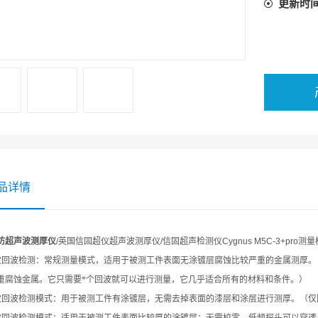
更新时
品详情
防超声波测厚仪
/
英国信固超仪超声波测厚仪
/
信固超声检测仪
Cygnus M5C-3+pro
测量
次回波检测：常规测量模式，适用于被测工件表面无涂镀层腐蚀比较严重的金属测厚。
重腐蚀金属。它只需要*个回波就可以进行测量，它几乎适合所有的材料和条件。）
次回波检测模式：用于被测工件有涂镀层，无需去掉表面的漆层和涂层进行测厚。（仅