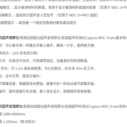
次回波检测模式：适用于被测工件表面比较厚的涂镀层；无需校零，低频探头可以穿透
描模式
—显示被测材料的断面，常用于显示被测材料底面的轮廓
（仅限于
M5C-3+P
扫描模式
—直接显示超声波
A
型信号
（仅限于
M5C-3+PRO
选配）
动报警提示
—每测量一个稳定的数值时都有震动提示
防超声测厚仪
/
英国信固超仪超声波测厚仪
/
信固超声检测仪
Cygnus M5C-3+pro
基本特
作：可以像手表一样戴在手腕上操作，解放一只手，使用更方便；
屏显示：
LED
彩色显示屏；
工作：在高空作业时，可用绪带固定，设备更好的检测数值。
防水：可
1.2m
高自由脱落；可以在耐水，压水深
30m
处工作。
示，全中文界，面显示操作。
节屏幕亮度：根据现场光照强，度像手机一样自动调节屏幕亮度。
操作：操作按键分布合理，更人性化设计，按键操作简单易懂。
防超声波测厚仪
/
英国信固超仪超声波测厚仪
/
信固超声检测仪
Cygnus M5C-3+pro
项目
围
1999-9999m/s
围
1-250mm
（取决探头）