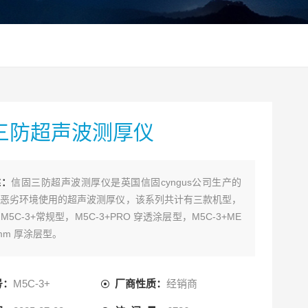
三防超声波测厚仪
述：
信固三防超声波测厚仪是英国信固cyngus公司生产的
恶劣环境使用的超声波测厚仪，该系列共计有三款机型，
5C-3+常规型，M5C-3+PRO 穿透涂层型，M5C-3+ME
mm 厚涂层型。
号：
M5C-3+
厂商性质：
经销商