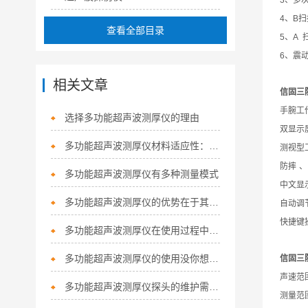
3
、多
4
、
B
扫
查看全部目录
5
、
A
6
、震
相关文章
信固三
手腕工
选择多功能超声波测厚仪的理由
双显示
多功能超声波测厚仪材料适应性：覆盖主流工业材质
测视型
防摔
、
多功能超声波测厚仪有多种测量模式
中文显
多功能超声波测厚仪的优势在于其多样性和适应性
自动调
快捷键
多功能超声波测厚仪在使用过程中，可能会发生以下常见故障
多功能超声波测厚仪的使用没你想的那么麻烦，不信的话你看这里
信固三
声速范
多功能超声波测厚仪探头的维护需要怎样做
测量范