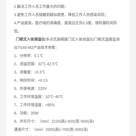
2.
解决工作人员工作量大的问题；
3.
避免工作人员接触到疑似病患，降低工作人员感染风险；
4.
产品度高，医疗级的准确度，度高达正负
0.3
度，错检漏检风险
低。
门框式人体测温仪
/
多点式高精度门式人体测温仪
/
门框式温度监测
仪
TI160-M2
产品技术参数：
1
、分辨率：
0.1
℃
2
、测温范围：
32
℃
-42.5
℃
3
、测量度：±
0.3
℃
4
、响应时间：
<0.1S
5
、外接电源：
220V
6
、工作环境温度：
10
℃
~40
℃
7
、工作环境湿度：
<80%
8
、功耗：
35W
9
、外形尺寸：（
mm
）
2220(
高
)
×
820(
宽×
600(
深
)
通道尺寸：（
mm
）
2000(
高
)
×
700(
宽×
600(
深
)