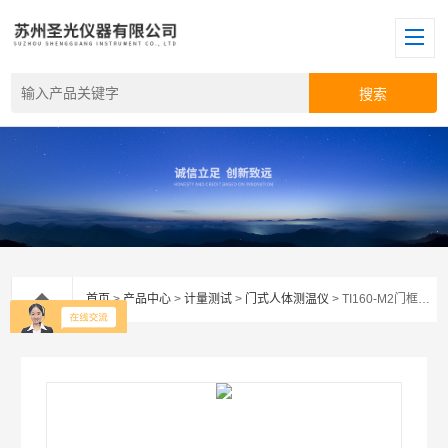
首页
>
产品中心
>
计量测试
>
门式人体测温仪
> TI160-M2门框式人体测温仪