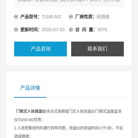
4个探头，一共22个探头，相当于22台动态红外体温
监测仪一直在自动扫描测量通行的人的体温，以此替
产品型号：
TI160-M2
厂商性质：
经销商
代人工测量。
更新时间：
2025-07-03
访 问 量：
3076
产品咨询
联系我们
产品详情
门框式人体测温仪
/
多点式高精度门式人体测温仪
/
门框式温度监测
仪
TI160-M2
优势：
1.
人流密集场所的通行效率问题，测温仪的测温时间小于
1
秒，不会
造成拥堵；