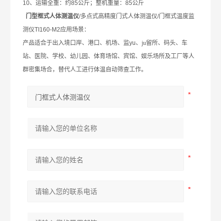
10
、运输全重：约
85
公斤；整机重量：
85
公斤
门型框式人体测温仪
/
多点式高精度门式人体测温仪
/
门框式温度监
测仪
TI160-M2
应用场景：
产品适合于出入境口岸、港口、机场、监
yu
、ju留所、码头、车
站、医院、学校、幼儿园、体育场馆、宾馆、娱乐场所及工厂等人
群密集场合，替代人工进行体温自动筛查工作。