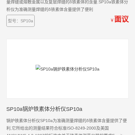
量焊缝或熔敷金属以及复层焊缝的δ铁素体的含量.SP10a铁素体分
析仪为准确测量焊缝的δ铁素体含量提供了便利
面议
￥
型号：SP10a
SP10a锅炉铁素体分析仪SP10a
锅炉铁素体分析仪SP10a为准确测量焊缝的δ铁素体含量提供了便
利,它所给出的测量结果符合标准ISO-8249-2000及美国