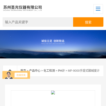
首页
>
产品中心
>
化工检测
>
PH计
> MP-9000手提式酸碱度计