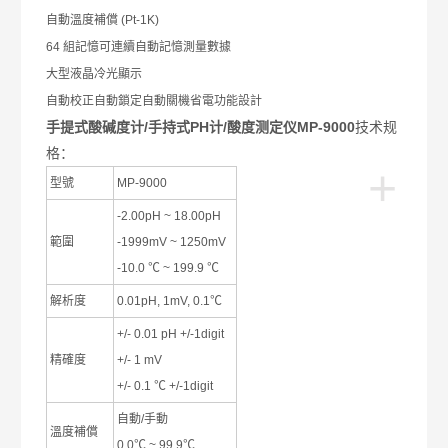
自動溫度補償
(Pt-1K)
64
組記憶可連續自動記憶測量數據
大型液晶冷光顯示
自動校正自動鎖定自動關機省電功能設計
手提式酸碱度计/手持式PH计/酸度测定仪MP-9000
技术规
格：
+
型號
MP-9000
-2.00pH ~ 18.00pH
範圍
-1999mV ~ 1250mV
-10.0
℃
~ 199.9
℃
解析度
0.01pH, 1mV, 0.1
℃
+/- 0.01 pH +/-1digit
精確度
+/- 1 mV
+/- 0.1
℃
+/-1digit
自動
/
手動
溫度補償
0.0
℃
~ 99.9
℃