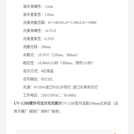
·
波长准确性：±
2nm
·
波长重复性：
1.0nm
·
光度测量范围：
0
～
199.0%,0
～
1
.999A
,0
～
1999C
·
光度准确性：±
0.5%T
·
光度重复性：
0.2%T
·
测量光程：
100nm
·
杂散光：≤
0.3%T
（
220nm
、
360nm
）
·
稳定性：±
0.004A
/
小时（
500nm
，预热
1
小时）
·
显示方式：
4
位液晶
·
信号输出：
RS
232C
·
光源：
6V10W
进口
PHILIP
钨灯
进口长寿命氘灯
·
工作电压：
220/110VAC
，
50-60Hz
UV-1200
紫外可见分光光度计
UV-1200型
可选配
100mm
比色皿
（
适
用于糖厂
钢铁厂
饲料厂使用
）